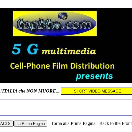
L'ITALIA che NON MUORE....
- Torna alla Prima Pagina - Back to the Front