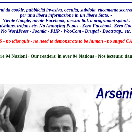
ti da cookie, pubblicità invasiva, occulta, subdola, eticamente scorre
per una libera informazione in un libero Stato. -
Niente Google, niente Facebook, nessun link a programmi spioni..
phishings, trojans etc. No Annoying Popus - Zero Facebook, Zero Goo
No WordPress - Joomla - PHP - WooCom - Drupal - Bootstrap.. etc.
 - no idiot quiz - no need to demonstrate to be human - no stupid C
 oltre 94 Nazioni - Our readers: in over 94 Nations - Nos lecteurs: da