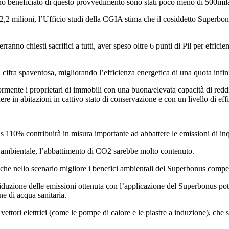
anno beneficiato di questo provvedimento sono stati poco meno di 500mil
 12,2 milioni, l’Ufficio studi della CGIA stima che il cosiddetto Superbon
anno chiesti sacrifici a tutti, aver speso oltre 6 punti di Pil per effic
 cifra spaventosa, migliorando l’efficienza energetica di una quota infini
ente i proprietari di immobili con una buona/elevata capacità di reddito
re in abitazioni in cattivo stato di conservazione e con un livello di ef
 110% contribuirà in misura importante ad abbattere le emissioni di inq
lo ambientale, l’abbattimento di CO2 sarebbe molto contenuto.
he nello scenario migliore i benefici ambientali del Superbonus compense
iduzione delle emissioni ottenuta con l’applicazione del Superbonus potev
ne di acqua sanitaria.
vettori elettrici (come le pompe di calore e le piastre a induzione), che