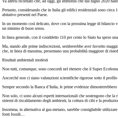
Va altresì ricordato che, ad oggi, gli immobili che dal luglio 2020 h
Pertanto, considerando che in Italia gli edifici residenziali sono circa
abitativo presenti nel Paese.
In un momento così delicato, dove con la prossima legge di bilancio verr
un minimo di buon senso.
In linea generale, con il cosiddetto 110 per cento lo Stato ha speso una
Ma, stando alle prime indiscrezioni, sembrerebbe aver favorito maggiorm
che, in linea di massima, presentano una probabilità maggiore di risiede
Risultati ambientali modesti
Non tutti, comunque, sono concordi nel ritenere che il Super Ecobonus
Ancorché non ci siano valutazioni scientifiche rigorose sotto il profi
Sempre secondo la Banca d’Italia, le prime evidenze dimostrerebbero c
Non solo, ci sono alcuni esperti internazionali che sostengono che la r
sistemi di riscaldamento degli ambienti, la cottura di cibi e la produzio
Insomma, in alternativa al gas-metano, sarebbe consigliabile utilizzare 
fonti fossili…