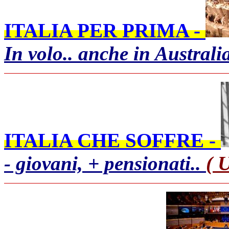
ITALIA PER PRIMA -
In volo.. anche in Australi
ITALIA CHE SOFFRE -
- giovani, + pensionati..
( 