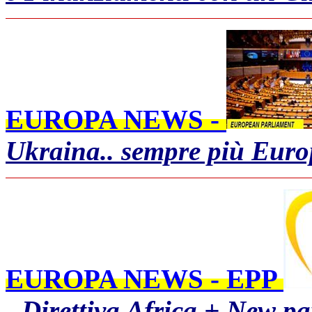
EUROPA NEWS -
Ukraina.. sempre più Euro
EUROPA NEWS - EPP
-
Direttiva Africa + New pa