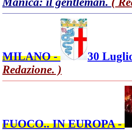
Manica: il gentleman.
( Re
MILANO -
30 Lugli
Redazione. )
FUOCO.. IN EUROPA -