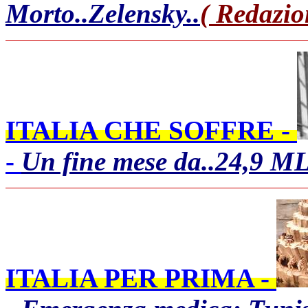
Morto..Zelensky..
( Redazio
ITALIA CHE SOFFRE -
-
Un fine mese da..24,9 M
ITALIA PER PRIMA -